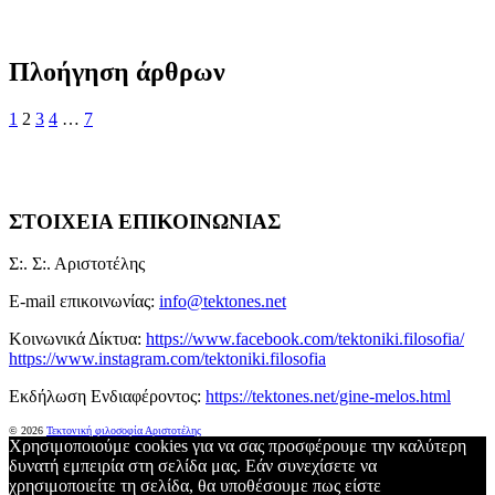
Πλοήγηση άρθρων
1
2
3
4
…
7
ΣΤΟΙΧΕΙΑ ΕΠΙΚΟΙΝΩΝΙΑΣ
Σ:. Σ:. Αριστοτέλης
E-mail επικοινωνίας:
info@tektones.net
Κοινωνικά Δίκτυα:
https://www.facebook.com/tektoniki.filosofia/
https://www.instagram.com/tektoniki.filosofia
Εκδήλωση Ενδιαφέροντος:
https://tektones.net/gine-melos.html
© 2026
Τεκτονική φιλοσοφία
Αριστοτέλης
Χρησιμοποιούμε cookies για να σας προσφέρουμε την καλύτερη
δυνατή εμπειρία στη σελίδα μας. Εάν συνεχίσετε να
χρησιμοποιείτε τη σελίδα, θα υποθέσουμε πως είστε