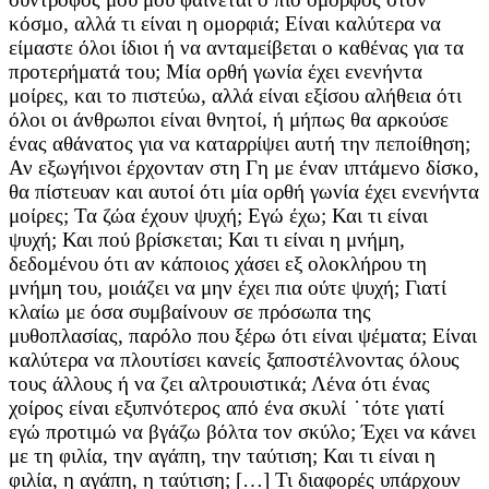
κόσμο, αλλά τι είναι η ομορφιά; Είναι καλύτερα να
είμαστε όλοι ίδιοι ή να ανταμείβεται ο καθένας για τα
προτερήματά του; Μία ορθή γωνία έχει ενενήντα
μοίρες, και το πιστεύω, αλλά είναι εξίσου αλήθεια ότι
όλοι οι άνθρωποι είναι θνητοί, ή μήπως θα αρκούσε
ένας αθάνατος για να καταρρίψει αυτή την πεποίθηση;
Αν εξωγήινοι έρχονταν στη Γη με έναν ιπτάμενο δίσκο,
θα πίστευαν και αυτοί ότι μία ορθή γωνία έχει ενενήντα
μοίρες; Τα ζώα έχουν ψυχή; Εγώ έχω; Και τι είναι
ψυχή; Και πού βρίσκεται; Και τι είναι η μνήμη,
δεδομένου ότι αν κάποιος χάσει εξ ολοκλήρου τη
μνήμη του, μοιάζει να μην έχει πια ούτε ψυχή; Γιατί
κλαίω με όσα συμβαίνουν σε πρόσωπα της
μυθοπλασίας, παρόλο που ξέρω ότι είναι ψέματα; Είναι
καλύτερα να πλουτίσει κανείς ξαποστέλνοντας όλους
τους άλλους ή να ζει αλτρουιστικά; Λένα ότι ένας
χοίρος είναι εξυπνότερος από ένα σκυλί ̇ τότε γιατί
εγώ προτιμώ να βγάζω βόλτα τον σκύλο; Έχει να κάνει
με τη φιλία, την αγάπη, την ταύτιση; Και τι είναι η
φιλία, η αγάπη, η ταύτιση; […] Τι διαφορές υπάρχουν