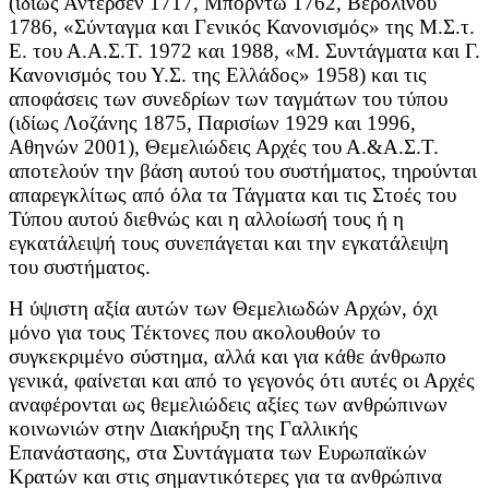
(ιδίως Άντερσεν 1717, Μπορντώ 1762, Βερολίνου
1786, «Σύνταγμα και Γενικός Κανονισμός» της Μ.Σ.τ.
Ε. του Α.Α.Σ.Τ. 1972 και 1988, «Μ. Συντάγματα και Γ.
Κανονισμός του Υ.Σ. της Ελλάδος» 1958) και τις
αποφάσεις των συνεδρίων των ταγμάτων του τύπου
(ιδίως Λοζάνης 1875, Παρισίων 1929 και 1996,
Αθηνών 2001), Θεμελιώδεις Αρχές του Α.&Α.Σ.Τ.
αποτελούν την βάση αυτού του συστήματος, τηρούνται
απαρεγκλίτως από όλα τα Τάγματα και τις Στοές του
Τύπου αυτού διεθνώς και η αλλοίωσή τους ή η
εγκατάλειψή τους συνεπάγεται και την εγκατάλειψη
του συστήματος.
Η ύψιστη αξία αυτών των Θεμελιωδών Αρχών, όχι
μόνο για τους Τέκτονες που ακολουθούν το
συγκεκριμένο σύστημα, αλλά και για κάθε άνθρωπο
γενικά, φαίνεται και από το γεγονός ότι αυτές οι Αρχές
αναφέρονται ως θεμελιώδεις αξίες των ανθρώπινων
κοινωνιών στην Διακήρυξη της Γαλλικής
Επανάστασης, στα Συντάγματα των Ευρωπαϊκών
Κρατών και στις σημαντικότερες για τα ανθρώπινα