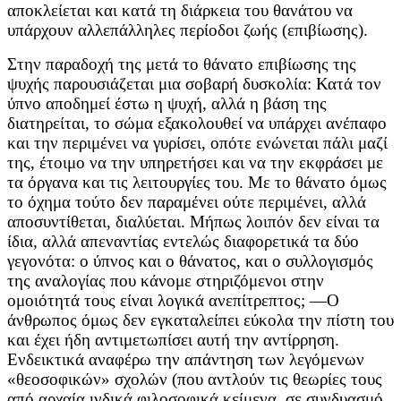
αποκλείεται και κατά τη διάρκεια του θανάτου να
υπάρχουν αλλεπάλληλες περίοδοι ζωής (επιβίωσης).
Στην παραδοχή της μετά το θάνατο επιβίωσης της
ψυχής παρουσιάζεται μια σοβαρή δυσκολία: Κατά τον
ύπνο αποδημεί έστω η ψυχή, αλλά η βάση της
διατηρείται, το σώμα εξακολουθεί να υπάρχει ανέπαφο
και την περιμένει να γυρίσει, οπότε ενώνεται πάλι μαζί
της, έτοιμο να την υπηρετήσει και να την εκφράσει με
τα όργανα και τις λειτουργίες του. Με το θάνατο όμως
το όχημα τούτο δεν παραμένει ούτε περιμένει, αλλά
αποσυντίθεται, διαλύεται. Μήπως λοιπόν δεν είναι τα
ίδια, αλλά απεναντίας εντελώς διαφορετικά τα δύο
γεγονότα: ο ύπνος και ο θάνατος, και ο συλλογισμός
της αναλογίας που κάνομε στηριζόμενοι στην
ομοιότητά τους είναι λογικά ανεπίτρεπτος; —Ο
άνθρωπος όμως δεν εγκαταλείπει εύκολα την πίστη του
και έχει ήδη αντιμετωπίσει αυτή την αντίρρηση.
Ενδεικτικά αναφέρω την απάντηση των λεγόμενων
«θεοσοφικών» σχολών (που αντλούν τις θεωρίες τους
από αρχαία ινδικά φιλοσοφικά κείμενα, σε συνδυασμό