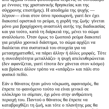
με έννοιες της χριστιανικής θρησκείας και της
σύγχρονης επιστήμης). Η αποδημία της ψυχής —
λέγουν— είναι στον ύπνο προσωρινή, γιατί δεν έχει
διακοπεί οριστικά το ρεύμα, η χορδή της ζωής∙ γίνεται
μόνο μια βραχύχρονη αναστολή αυτής της διαδικασίας
και για τούτο, κατά τη διάρκειά της, μένει το σώμα
αναλλοίωτο. Όταν όμως το ζωοποιό ρεύμα διακοπεί
για μεγάλο χρονικό διάστημα, το σώμα αρχίζει να
διαλύεται στα συστατικά του στοιχεία για να
μετασχηματισθεί, να πάρει άλλην ή άλλες μορφές. Τότε
η συνειδητότητα μεταλλάζει∙ η ψυχή απελευθερώνεται
(δεν αφανίζεται, γιατί τίποτα δεν χάνεται στον κόσμο)
και βρίσκει άλλον τρόπο να «υπάρξει» και πάλι στο
φυσικό πεδίο.
Εάν ο θάνατος ήταν μόνο νέκρωση, αφανισμός, θα
έπρεπε το φαινόμενο τούτο να είναι γενικό σε
ολόκληρο το σύμπαν, όχι μόνο στην ανθρώπινη
περιοχή του. Παντού ο θάνατος θα έπρεπε να
καταβροχθίζει τη ζωή, και τότε ο πλανήτης μας θα