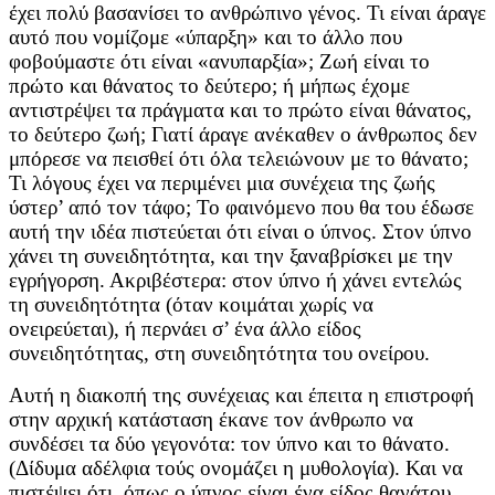
έχει πολύ βασανίσει το ανθρώπινο γένος. Τι είναι άραγε
αυτό που νομίζομε «ύπαρξη» και το άλλο που
φοβούμαστε ότι είναι «ανυπαρξία»; Ζωή είναι το
πρώτο και θάνατος το δεύτερο; ή μήπως έχομε
αντιστρέψει τα πράγματα και το πρώτο είναι θάνατος,
το δεύτερο ζωή; Γιατί άραγε ανέκαθεν ο άνθρωπος δεν
μπόρεσε να πεισθεί ότι όλα τελειώνουν με το θάνατο;
Τι λόγους έχει να περιμένει μια συνέχεια της ζωής
ύστερ’ από τον τάφο; Το φαινόμενο που θα του έδωσε
αυτή την ιδέα πιστεύεται ότι είναι ο ύπνος. Στον ύπνο
χάνει τη συνειδητότητα, και την ξαναβρίσκει με την
εγρήγορση. Ακριβέστερα: στον ύπνο ή χάνει εντελώς
τη συνειδητότητα (όταν κοιμάται χωρίς να
ονειρεύεται), ή περνάει σ’ ένα άλλο είδος
συνειδητότητας, στη συνειδητότητα του ονείρου.
Αυτή η διακοπή της συνέχειας και έπειτα η επιστροφή
στην αρχική κατάσταση έκανε τον άνθρωπο να
συνδέσει τα δύο γεγονότα: τον ύπνο και το θάνατο.
(Δίδυμα αδέλφια τούς ονομάζει η μυθολογία). Και να
πιστέψει ότι, όπως ο ύπνος είναι ένα είδος θανάτου,