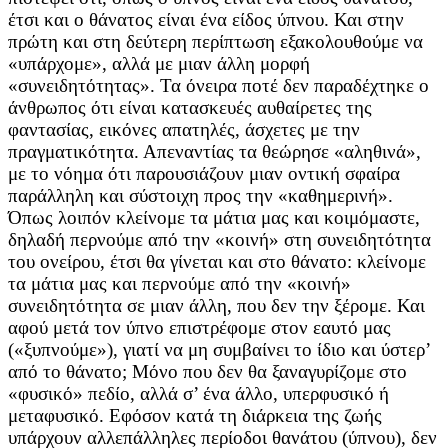
έτσι και ο θάνατος είναι ένα είδος ύπνου. Και στην
πρώτη και στη δεύτερη περίπτωση εξακολουθούμε να
«υπάρχομε», αλλά με μιαν άλλη μορφή
«συνειδητότητας». Τα όνειρα ποτέ δεν παραδέχτηκε ο
άνθρωπος ότι είναι κατασκευές αυθαίρετες της
φαντασίας, εικόνες απατηλές, άσχετες με την
πραγματικότητα. Απεναντίας τα θεώρησε «αληθινά»,
με το νόημα ότι παρουσιάζουν μιαν οντική σφαίρα
παράλληλη και σύστοιχη προς την «καθημερινή».
Όπως λοιπόν κλείνομε τα μάτια μας και κοιμόμαστε,
δηλαδή περνούμε από την «κοινή» στη συνειδητότητα
του ονείρου, έτσι θα γίνεται και στο θάνατο: κλείνομε
τα μάτια μας και περνούμε από την «κοινή»
συνειδητότητα σε μιαν άλλη, που δεν την ξέρομε. Και
αφού μετά τον ύπνο επιστρέφομε στον εαυτό μας
(«ξυπνούμε»), γιατί να μη συμβαίνει το ίδιο και ύστερ’
από το θάνατο; Μόνο που δεν θα ξαναγυρίζομε στο
«φυσικό» πεδίο, αλλά σ’ ένα άλλο, υπερφυσικό ή
μεταφυσικό. Εφόσον κατά τη διάρκεια της ζωής
υπάρχουν αλλεπάλληλες περίοδοι θανάτου (ύπνου), δεν