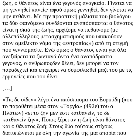
ζωή, ο θάνατος είναι ένα γεγονός αναγκαίο. Γίνεται να
μη γεννηθεί κανείς∙ αφού όμως γεννηθεί, δεν γίνεται να
μην πεθάνει. Με την προοπτική μάλιστα του βιολόγου
τα δύο φαινόμενα συνδέονται αναπόσπαστα: ο θάνατος
είναι η σκιά της ζωής, αρχίζομε να πεθαίνομε (με
αλλεπάλληλους μετασχηματισμούς που υπακούουν
στον αμείλικτο νόμο της «εντροπίας») από τη στιγμή
που γεννιόμαστε. Ενώ όμως ο θάνατος είναι για όλα
ανεξαίρετα τα ζωντανά όντα ένα αναπόδραστο
γεγονός, ο άνθρωποςδεν θέλει, δεν μπορεί να τον
παραδεχτεί και επιχειρεί να συμφιλιωθεί μαζί του με τις
ερμηνείες που του δίνει.
[…]
«Τις δε οίδεν» λέγει ένα απόσπασμα του Ευριπίδη (που
το παραθέτει μέσα στον «Γοργία» (492e) του ο
Πλάτων) «ει το ζην μεν εστι κατθανείν, το δε
κατθανείν ζην»; Ποιος ξέρει αν η ζωή είναι θάνατος
και ο θάνατος ζωή; Στους δύο τούτους στίχους
διατυπώνεται με όλη την αγωνία της μια απορία που